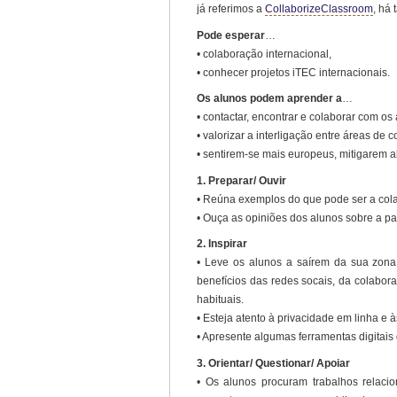
já referimos a
CollaborizeClassroom
, há
Pode esperar
…
• colaboração internacional,
• conhecer projetos iTEC internacionais.
Os alunos podem aprender a
…
• contactar, encontrar e colaborar com os
• valorizar a interligação entre áreas de
• sentirem-se mais europeus, mitigarem a
1. Preparar/ Ouvir
• Reúna exemplos do que pode ser a cola
• Ouça as opiniões dos alunos sobre a pa
2. Inspirar
• Leve os alunos a saírem da sua zona 
benefícios das redes socais, da colabo
habituais.
• Esteja atento à privacidade em linha e
• Apresente algumas ferramentas digitais
3. Orientar/ Questionar/ Apoiar
• Os alunos procuram trabalhos relaci