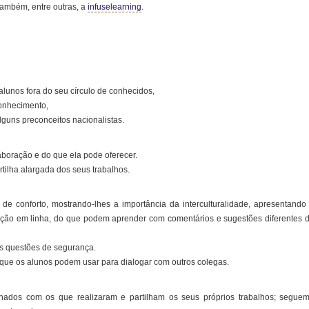
 também, entre outras, a
infuselearning
.
 alunos fora do seu círculo de conhecidos,
 conhecimento,
lguns preconceitos nacionalistas.
boração e do que ela pode oferecer.
rtilha alargada dos seus trabalhos.
de conforto, mostrando-lhes a importância da interculturalidade, apresentando
ração em linha, do que podem aprender com comentários e sugestões diferentes 
 às questões de segurança.
 que os alunos podem usar para dialogar com outros colegas.
onados com os que realizaram e partilham os seus próprios trabalhos; segue