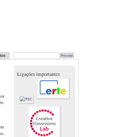
tos
Ligações importantes
sua
to.
 de
vo,