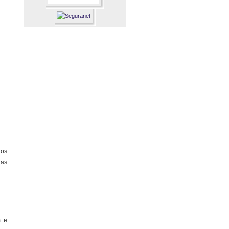
 os
das
m e